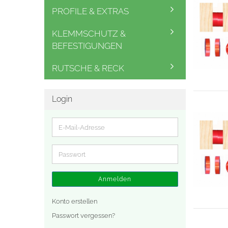
PROFILE & EXTRAS
KLEMMSCHUTZ &
BEFESTIGUNGEN
RUTSCHE & RECK
Login
E-
Mail-
Adresse
Passwort
Anmelden
Konto erstellen
Passwort vergessen?