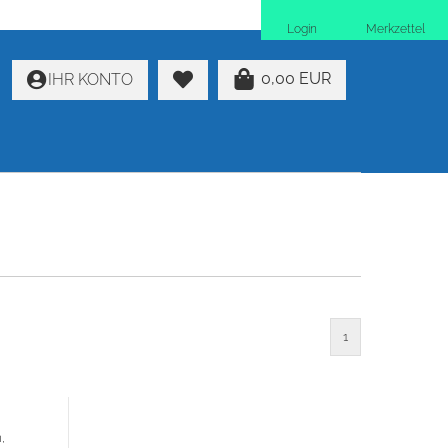
Login
Merkzettel
0,00 EUR
IHR KONTO
1
,