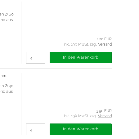
en Ø 60
hend aus
4,20 EUR
inkl. 19% MwSt. zzgl.
Versand
In den Warenkorb
 mm.
en Ø 40
hend aus
3,90 EUR
inkl. 19% MwSt. zzgl.
Versand
In den Warenkorb