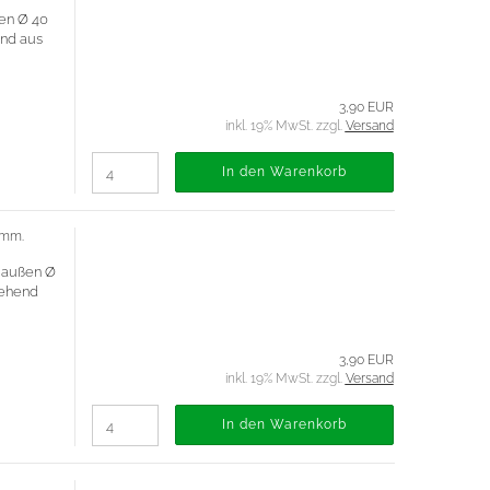
en Ø 40
end aus
3,90 EUR
inkl. 19% MwSt. zzgl.
Versand
In den Warenkorb
 mm.
, außen Ø
stehend
3,90 EUR
inkl. 19% MwSt. zzgl.
Versand
In den Warenkorb