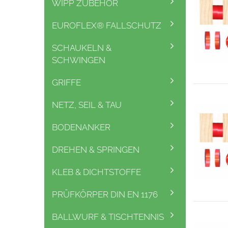
WIPP ZUBEHÖR
EUROFLEX® FALLSCHUTZ
SCHAUKELN &
SCHWINGEN
GRIFFE
NETZ, SEIL & TAU
BODENANKER
DREHEN & SPRINGEN
KLEB & DICHTSTOFFE
PRÜFKÖRPER DIN EN 1176
BALLWURF & TISCHTENNIS