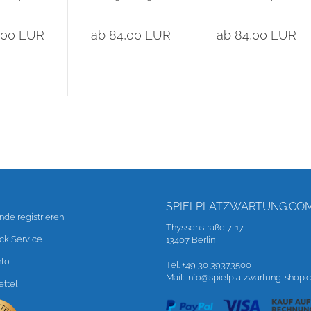
x 50cm...
Fallschutzplatte
50cm x 50cm...
50cm x...
,00 EUR
ab 84,00 EUR
ab 84,00 EUR
SPIELPLATZWARTUNG.CO
nde registrieren
Thyssenstraße 7-17
ck Service
13407 Berlin
nto
Tel. +49 30 39373500
Mail: Info@spielplatzwartung-shop
ttel