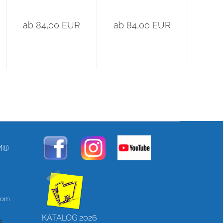
50cm x 50cm...
Fallschutzplatte
50c
50cm x...
ab 84,00 EUR
ab 84,00 EUR
ab 8
M®
.com
KATALOG 2026