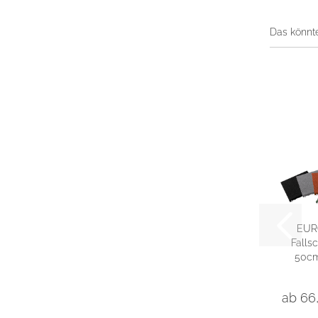
Das könnte
EUR
Fallsc
50c
ab 66