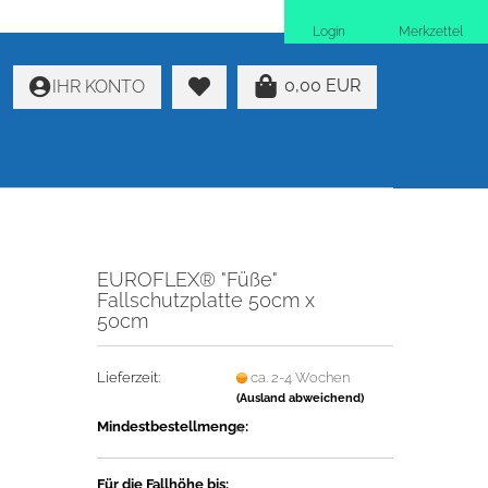
Login
Merkzettel
0,00 EUR
IHR KONTO
EUROFLEX® "Füße"
Fallschutzplatte 50cm x
50cm
Lieferzeit:
ca. 2-4 Wochen
(Ausland abweichend)
Mindestbestellmenge:
4
Für die Fallhöhe bis: