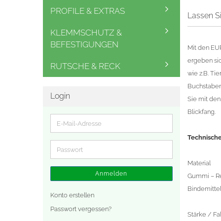
PROFILE & EXTRAS
Lassen Sie
KLEMMSCHUTZ &
BEFESTIGUNGEN
Mit den EU
ergeben sic
RUTSCHE & RECK
wie z.B. Ti
Buchstaben
Login
Sie mit de
Blickfang.
E-
Mail-
Technisch
Adresse
Passwort
Material
Anmelden
Gummi – Re
Bindemittel
Konto erstellen
Passwort vergessen?
Stärke / Fa