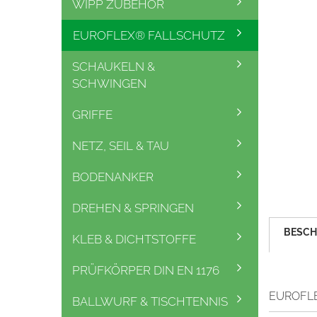
WIPP ZUBEHÖR
EUROFLEX® FALLSCHUTZ
SCHAUKELN &
SCHWINGEN
GRIFFE
NETZ, SEIL & TAU
BODENANKER
DREHEN & SPRINGEN
BESCH
KLEB & DICHTSTOFFE
PRÜFKÖRPER DIN EN 1176
EUROFLE
BALLWURF & TISCHTENNIS