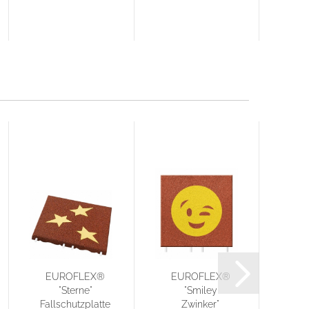
EUROFLEX®
EUROFLEX®
E
"Sterne"
"Smiley
Fallschutzplatte
Zwinker"
Fall