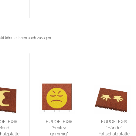
ukt könnte Ihnen auch zusagen
OFLEX®
EUROFLEX®
EUROFLEX®
Mond"
"Smiley
"Hände"
hutzplatte
grimmig"
Fallschutzplatte