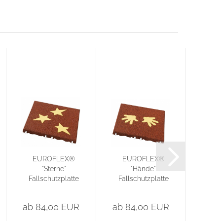
EUROFLEX®
EUROFLEX®
E
"Sterne"
"Hände"
Fallschutzplatte
Fallschutzplatte
Fall
50cm x 50cm...
50cm x 50cm...
50c
ab 84,00 EUR
ab 84,00 EUR
ab 8