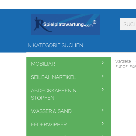
IN KATEGORIE SUCHEN
Startseite
MOBILIAR
EUROFLEX® "
SEILBAHNARTIKEL
ABDECKKAPPEN &
STOPFEN
WASSER & SAND
FEDERWIPPER