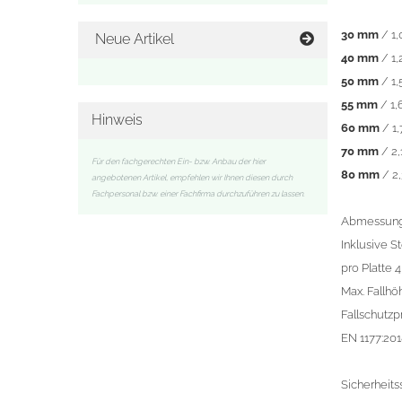
30 mm
/ 1,
Neue Artikel
40 mm
/ 1,
50 mm
/ 1,
55 mm
/ 1,
Hinweis
60 mm
/ 1,
70 mm
/ 2,
Für den fachgerechten Ein- bzw. Anbau der hier
80 mm
/ 2,
angebotenen Artikel, empfehlen wir Ihnen diesen durch
Fachpersonal bzw. einer Fachfirma durchzuführen zu lassen.
Abmessung
Inklusive S
pro Platte 
Max. Fallhö
Fallschutzp
EN 1177:20
Sicherheits