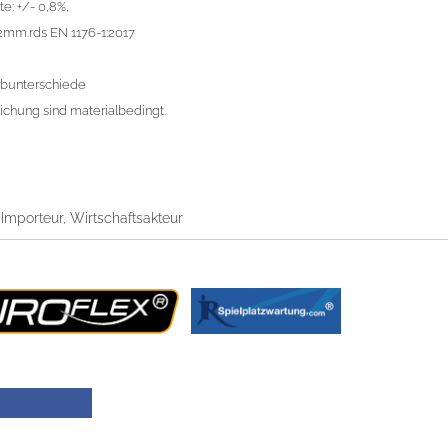
e: +/- 0,8%,
 2mm.rds EN 1176-1:2017
rbunterschiede
chung sind materialbedingt.
, Importeur, Wirtschaftsakteur