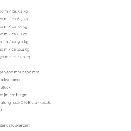
00 m / ca. 5,2 kg
20 m / ca. 6,5 kg
50 m / ca. 7,5 kg
60 m / ca. 8,1 kg
70 m / ca. 9,0 kg
10 m / ca. 10,4 kg
30 m / ca. 12,0 kg
en 500 mm x 500 mm.
teckverbinder,
4 Stück
he [m] 1m bis 3m
rüfung nach DIN EN 1177:2018,
18
standaToleranzen: