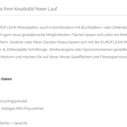
 Ihrer Kreativität freien Lauf
ROFLEX® Motivplatten, auch in Kombination mit Buchstaben- oder Zahlenpl
h ganz neue gestalterische Möglichkeiten. Flächen lassen sich unter ein Mott
erfarm, Gestirne oder Meer. Darüber hinaus lassen sich mit der EUROFLEX® Mo
- & Zahlenplatte Schriftzüge, Werbeslogans oder Sponsorennamen gestalte
n Motiven und machen Sie auf diese Weise Spielflächen und Fitnessparcour
e Daten
cyclinggranulat.
: farbiges MDI Polyurethan
llhöhe / Gewicht