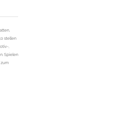
atten,
o stellen
tiv-,
n. Spielen
s zum