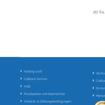
50cm 
ab 84
Katalog 2026
Als Ku
Callback Service
Callba
AGB
Ihr Ko
Privatsphäre und Datenschutz
Merkze
Versand- & Zahlungsbedingungen