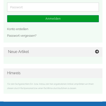
Adresse
Passwort
Anmelden
Konto erstellen
Passwort vergessen?
Neue Artikel
Hinweis
Für den fachgerechten Ein- bzw. Anbau der hier angebotenen Artikel, empfehlen wir Ihnen
diesen durch Fachpersonal bzw. einer Fachfirma durchzuführen zu lassen.