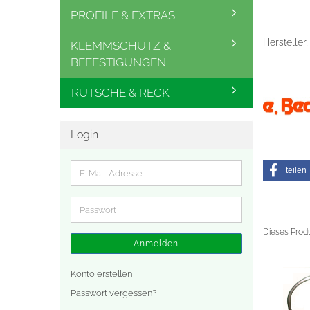
PROFILE & EXTRAS
Hersteller
KLEMMSCHUTZ &
BEFESTIGUNGEN
RUTSCHE & RECK
Login
teilen
E-
Mail-
Adresse
Passwort
Dieses Prod
Anmelden
Konto erstellen
Passwort vergessen?