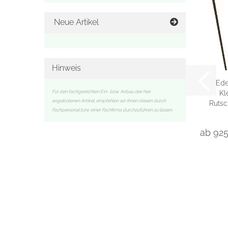
Neue Artikel
Hinweis
Ede
Für den fachgerechten Ein- bzw. Anbau der hier
Kl
angebotenen Artikel, empfehlen wir Ihnen diesen durch
Rutsc
Fachpersonal bzw. einer Fachfirma durchzuführen zu lassen.
ab 92