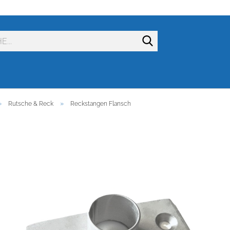
Suche...
»
»
Rutsche & Reck
Reckstangen Flansch