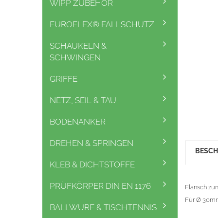
WIPP ZUBEHÖR
EUROFLEX® FALLSCHUTZ
SCHAUKELN &
SCHWINGEN
GRIFFE
NETZ, SEIL & TAU
BODENANKER
DREHEN & SPRINGEN
BESCH
KLEB & DICHTSTOFFE
PRÜFKÖRPER DIN EN 1176
Flansch zu
Für Ø 30mm
BALLWURF & TISCHTENNIS