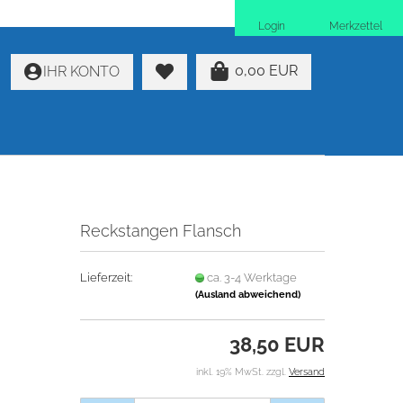
Login
Merkzettel
0,00 EUR
IHR KONTO
Reckstangen Flansch
Lieferzeit:
ca. 3-4 Werktage
(Ausland abweichend)
38,50 EUR
inkl. 19% MwSt. zzgl.
Versand