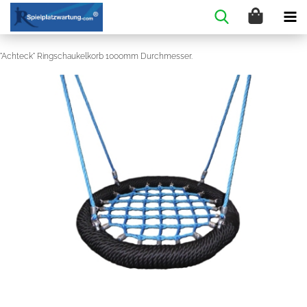
"Achteck" Ringschaukelkorb 1000mm Durchmesser.