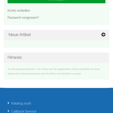
Konto erstellen
Passwort vergessen?
Neue Artikel
Hinweis
Für den fachgerechten Ein- bzw. Anbau der hier angebotenen Artikel, empfehlen wir Ihnen
diesen durch Fachpersonal bzw. einer Fachfirma durchzuführen zu lassen.
Katalog 2026
Callback Service