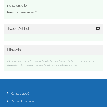
Konto erstellen
Passwort vergessen?
Neue Artikel
Hinweis
Für den fachgerechten Ein- bzw. Anbau der hier angebotenen Artikel, empfehlen wir Ihnen
diesen durch Fachpersonal bzw. einer Fachfirma durchzuführen zu lassen.
Katalog 2026
Callback Service