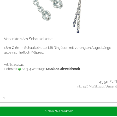
Verzinkte 1.8m Schaukelkette
1.8m Ø 6mm Schaukelkette. M8 Ringösen mit verengten Auge. Länge
gilt einschließlich Y-Spreiz.
Art.Nr.: 202044
Lieferzeit:
ca. 3-4 Werktage
(Ausland abweichend)
43,50 EUR
inkl. 19% MwSt. zzgl.
Versand
In den Warenkorb