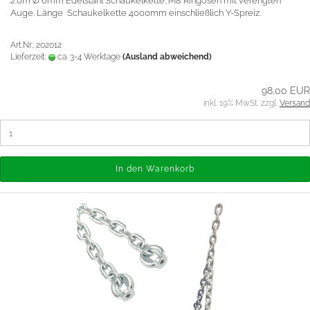
2.0m Ø 6mm Edelstahl Schaukelkette. M8 Ringösen mit verengten
Auge. Länge Schaukelkette 4000mm einschließlich Y-Spreiz.
Art.Nr.: 202012
Lieferzeit:
ca. 3-4 Werktage
(Ausland abweichend)
98,00 EUR
inkl. 19% MwSt. zzgl.
Versand
In den Warenkorb