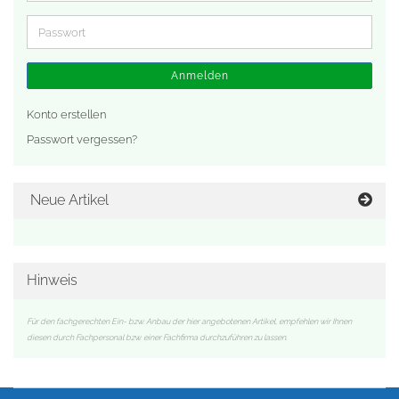
Adresse
Passwort
Anmelden
Konto erstellen
Passwort vergessen?
Neue Artikel
Hinweis
Für den fachgerechten Ein- bzw. Anbau der hier angebotenen Artikel, empfehlen wir Ihnen
diesen durch Fachpersonal bzw. einer Fachfirma durchzuführen zu lassen.