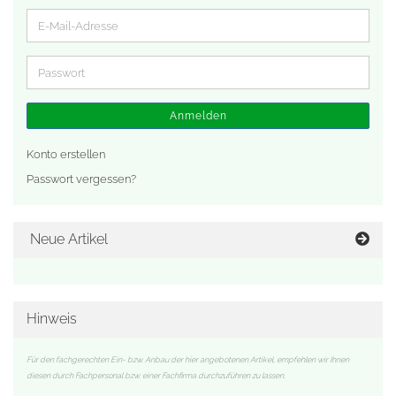
E-
Mail-
Adresse
Passwort
Anmelden
Konto erstellen
Passwort vergessen?
Neue Artikel
Hinweis
Für den fachgerechten Ein- bzw. Anbau der hier angebotenen Artikel, empfehlen wir Ihnen
diesen durch Fachpersonal bzw. einer Fachfirma durchzuführen zu lassen.