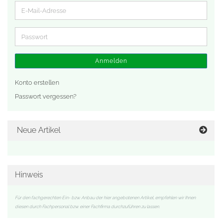
E-
Mail-
Adresse
Passwort
Anmelden
Konto erstellen
Passwort vergessen?
Neue Artikel
Hinweis
Für den fachgerechten Ein- bzw. Anbau der hier angebotenen Artikel, empfehlen wir Ihnen
diesen durch Fachpersonal bzw. einer Fachfirma durchzuführen zu lassen.