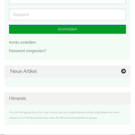
Mail-
Adresse
Passwort
Anmelden
Konto erstellen
Passwort vergessen?
Neue Artikel
Hinweis
Für den fachgerechten Ein- bzw. Anbau der hier angebotenen Artikel, empfehlen wir Ihnen
diesen durch Fachpersonal bzw. einer Fachfirma durchzuführen zu lassen.